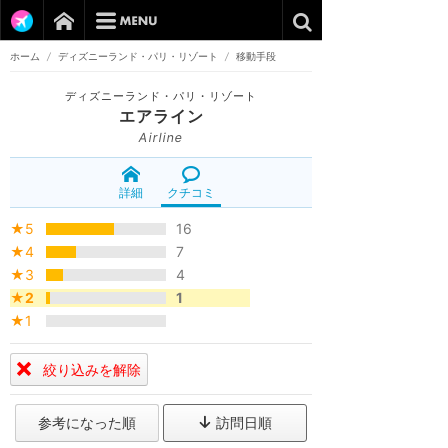
ホーム
/
ディズニーランド・パリ・リゾート
/
移動手段
ディズニーランド・パリ・リゾート
エアライン
Airline
詳細
クチコミ
★5
16
★4
7
★3
4
★2
1
★1
絞り込みを解除
参考になった順
訪問日順