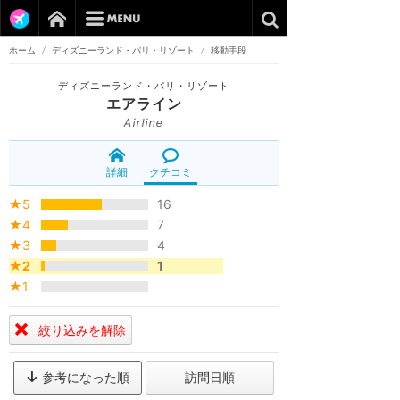
ホーム
/
ディズニーランド・パリ・リゾート
/
移動手段
ディズニーランド・パリ・リゾート
エアライン
Airline
詳細
クチコミ
★5
16
★4
7
★3
4
★2
1
★1
絞り込みを解除
参考になった順
訪問日順