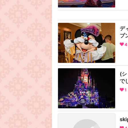
デ
プ
4
(シ
で
1
sk