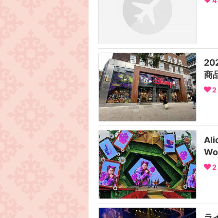
4
2
商
2
Ali
Wo
2
ラ