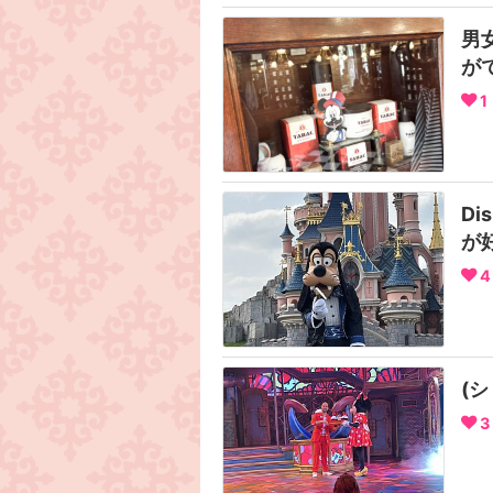
男
が
1
Di
が
4
(
3