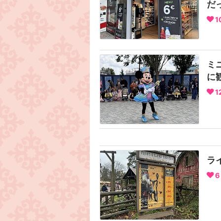
だ
1
ミ
に
1
ラ
6