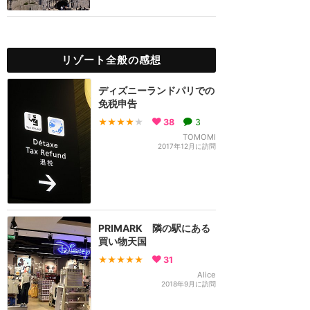
リゾート全般の感想
ディズニーランドパリでの
免税申告
★★★★
★
38
3
TOMOMI
2017年12月に訪問
PRIMARK 隣の駅にある
買い物天国
★★★★★
31
Alice
2018年9月に訪問