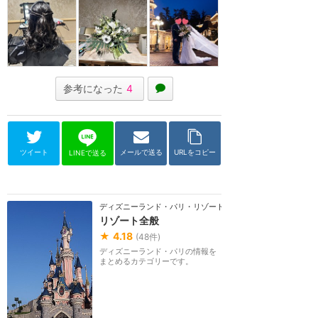
参考になった
4
ツイート
メールで送る
URLをコピー
LINEで送る
ディズニーランド・パリ・リゾート
リゾート全般
★
4.18
(
48
件)
ディズニーランド・パリの情報を
まとめるカテゴリーです。