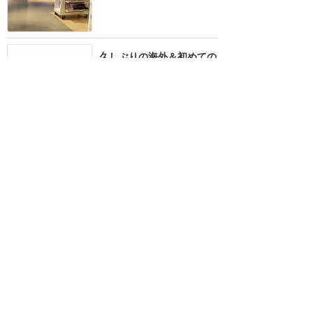
久しぶりの海外＆初めての
パリ…！何を準備すれば良
い？どんな様子？（2022
年12月）
★★★★
★
24
すだち
2022年12月に訪問
Winter Offerのメリット・
デメリット
★★★★
★
24
だっふ60
2018年2月に訪問