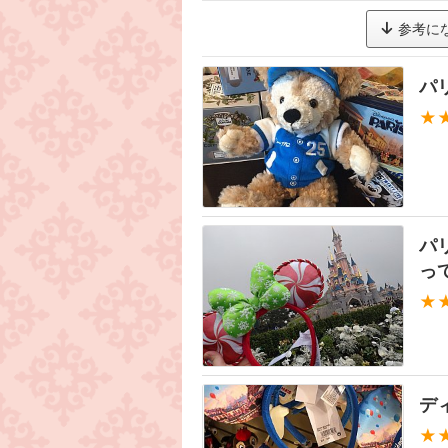
参考に
パ
★
パ
っ
★
デ
★