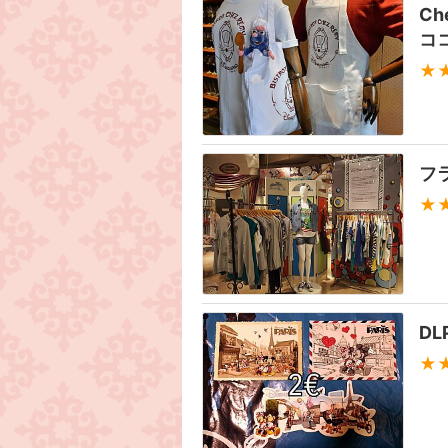
Ch
コ
★
フ
★
D
★