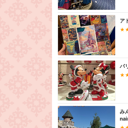
ア
★
パ
★
みん
nai
★