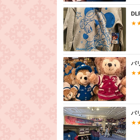
D
★
パ
★
パ
★