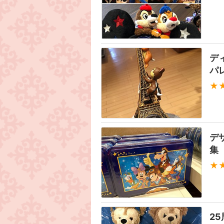
デ
パ
★
デ
集
★
2