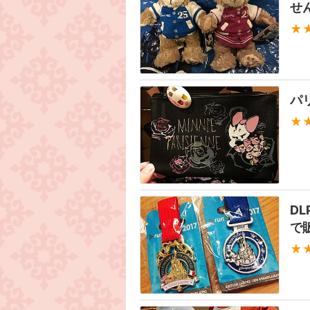
せ
★
パ
★
DL
で
★