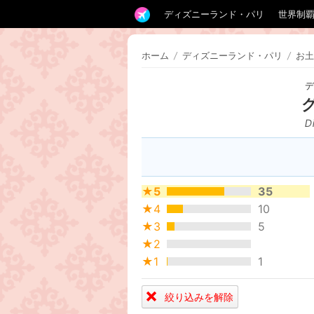
ディズニーランド・パリ
世界制
ホーム
/
ディズニーランド・パリ
/
お土
D
★5
35
★4
10
★3
5
★2
★1
1
絞り込みを解除