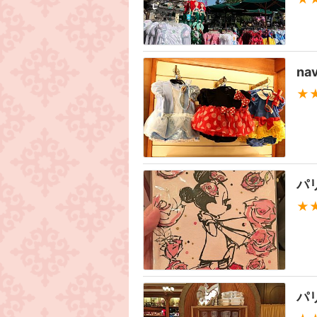
n
★
パ
★
パ