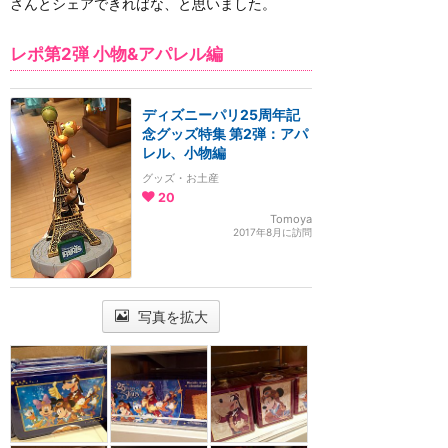
さんとシェアできればな、と思いました。
レポ第2弾 小物&アパレル編
ディズニーパリ25周年記
念グッズ特集 第2弾：アパ
レル、小物編
グッズ・お土産
20
Tomoya
2017年8月に訪問
写真を拡大