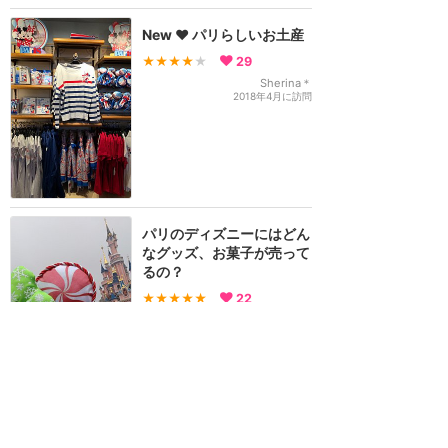
New ❤️ パリらしいお土産
★★★★
★
29
Sherina＊
2018年4月に訪問
パリのディズニーにはどん
なグッズ、お菓子が売って
るの？
★★★★★
22
すだち
2022年12月に訪問
ディズニーランドパリのグ