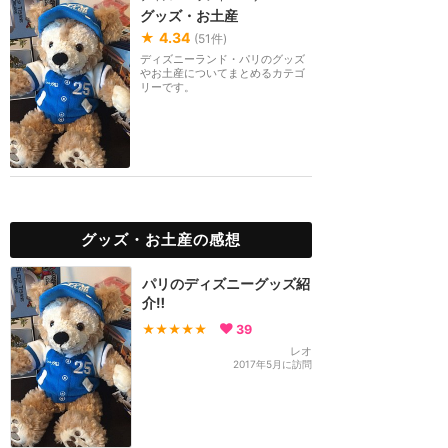
グッズ・お土産
★
4.34
(
51
件)
ディズニーランド・パリのグッズ
やお土産についてまとめるカテゴ
リーです。
グッズ・お土産の感想
パリのディズニーグッズ紹
介‼️
★★★★★
39
レオ
2017年5月に訪問