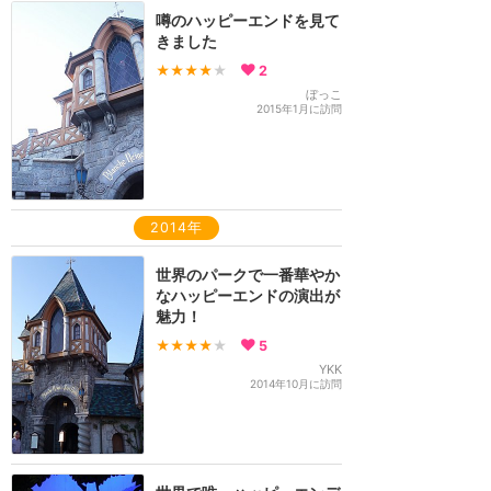
噂のハッピーエンドを見て
きました
★★★★
★
2
ぼっこ
2015年1月に訪問
2014年
世界のパークで一番華やか
なハッピーエンドの演出が
魅力！
★★★★
★
5
YKK
2014年10月に訪問