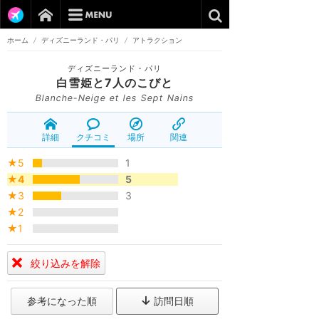
ホーム
/
ディズニーランド・パリ
/
アトラクション
ディズニーランド・パリ
白雪姫と7人のこびと
Blanche-Neige et les Sept Nains
詳細
クチコミ
場所
関連
★5
1
★4
5
★3
3
★2
★1
絞り込みを解除
参考になった順
訪問日順