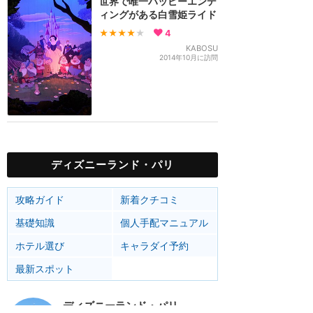
世界で唯一ハッピーエンデ
ィングがある白雪姫ライド
★★★★
★
4
KABOSU
2014年10月に訪問
ディズニーランド・パリ
攻略ガイド
新着クチコミ
基礎知識
個人手配マニュアル
ホテル選び
キャラダイ予約
最新スポット
ディズニーランド・パリ