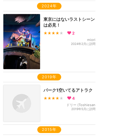
2024年
東京にはないラストシーン
は必見！
★★★★
★
2
miori
2024年2月に訪問
2019年
パーク1空いてるアトラク
★★★★
★
4
ドリー (Toshiesan
2019年5月に訪問
2015年