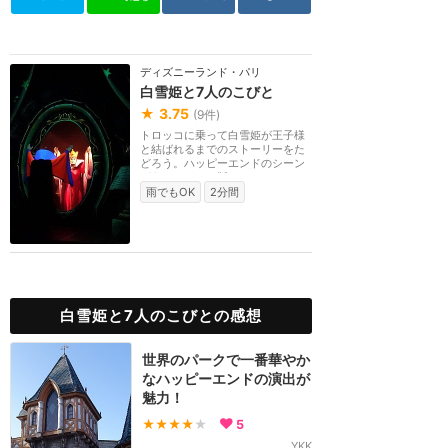
ディズニーランド・パリ
白雪姫と7人のこびと
★
3.75
(
9
件)
トロッコに乗って白雪姫が王子様
と結ばれるまでのストーリーをた
どろう。ハッピーエンドのシーン
があるのはパリ版...
雨でもOK
2分間
白雪姫と7人のこびとの感想
世界のパークで一番華やか
なハッピーエンドの演出が
魅力！
★★★★
★
5
YKK