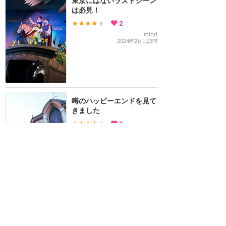
東京にはないラストシーン
は必見！
★★★★
★
2
miori
2024年2月に訪問
噂のハッピーエンドを見て
きました
★★★★
★
2
ぼっこ
2015年1月に訪問
訪問日順でもっと読む