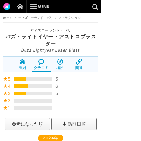
ホーム
/
ディズニーランド・パリ
/
アトラクション
ディズニーランド・パリ
バズ・ライトイヤー・アストロブラス
ター
Buzz Lightyear Laser Blast
詳細
クチコミ
場所
関連
★5
5
★4
6
★3
5
★2
★1
参考になった順
訪問日順
2024年