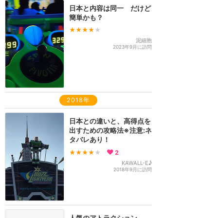
日本と内容は同一 だけど
簡単かも？
★★★★
★
泥細胞
2023年9月に訪問
2018年
日本との違いと、高得点を
出すための攻略法※注意:ネ
タバレあり！
★★★★
★
2
KAWALL-E♪
2018年9月に訪問
人気のアトラクション