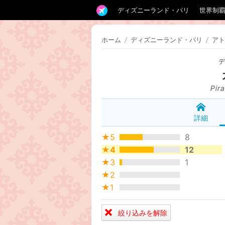
ディズニーランド・パリ
世界制
ホーム
/
ディズニーランド・パリ
/
アト
Pir
詳細
★5
8
★4
12
★3
1
★2
★1
絞り込みを解除