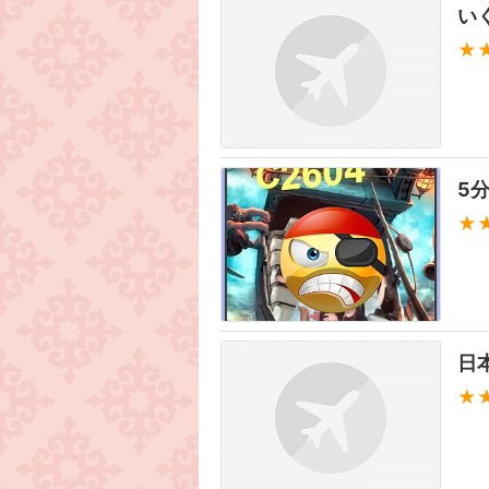
い
★
5
★
日
★