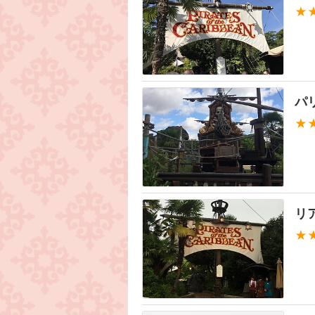
★
パ
★
リ
★