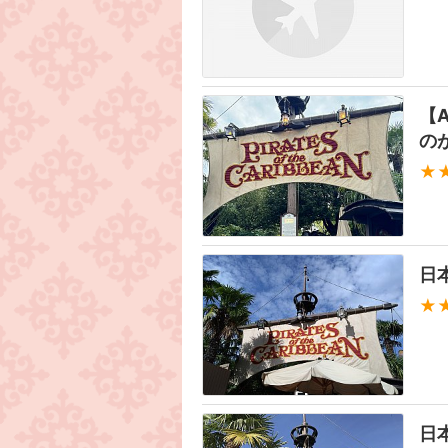
【
の
★
日
★
日