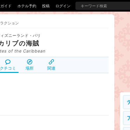
覇ガイド
ホテル予約
投稿
ログイン
ラクション
ディズニーランド・パリ
カリブの海賊
ates of the Caribbean
クチコミ
場所
関連