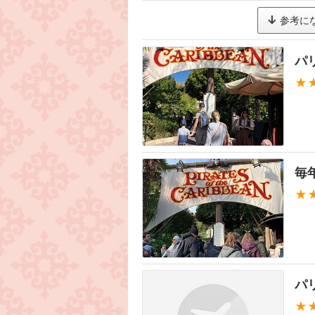
参考に
パ
★
毎
★
パ
★