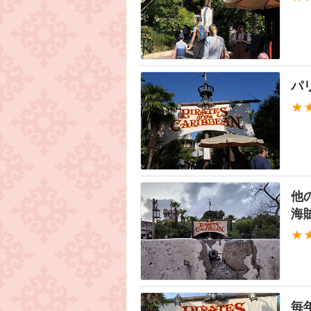
パ
★
他
海
★
毎