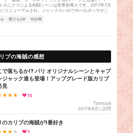
トロニクスによる剣闘シーンは世界初導入です。2017年7月
日にリニューアルされ、ジャックスパロウやバルボッサがこ
けの演出で追加されました。
リル
雨でもOK
10分間
リブの海賊の感想
こで落ちるか!? パリ オリジナルシーンとキャプ
ンジャック達も登場！アップグレード版カリブ
必見
★★★★
15
Tomoya
2017年8月に訪問
リのカリブの海賊が1番好き
★★★
★
7