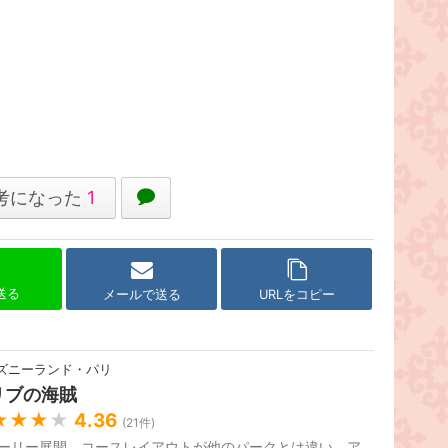
考になった
1
で送る
メールで送る
URLをコピー
ズニーランド・パリ
リブの海賊
★★★
★
4.36
(
21
件)
ーリー展開、コースレイアウトが他のパークとは違い、ア