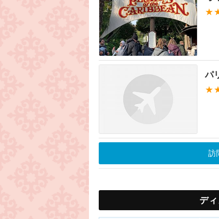
★
パ
★
訪
ディ