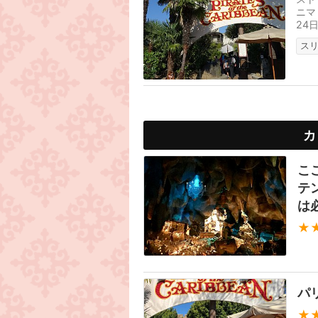
ニマ
24
こだ
ス
カ
こ
テ
は
★
パ
★