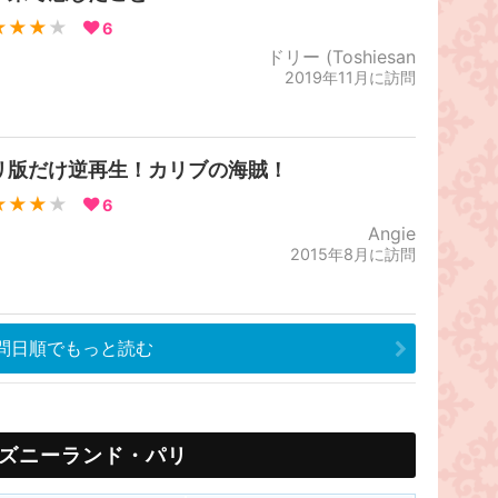
★★★
★
6
ドリー (Toshiesan
2019年11月に訪問
リ版だけ逆再生！カリブの海賊！
★★★
★
6
Angie
2015年8月に訪問
問日順でもっと読む
ズニーランド・パリ