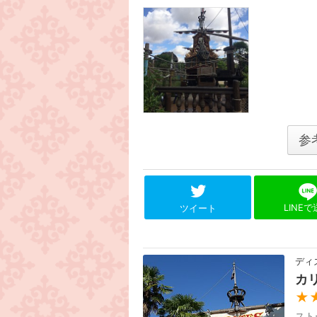
参
LINE
ツイート
ディ
カ
★
スト