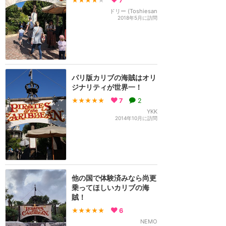
★★★★
★
7
ドリー (Toshiesan
2018年5月に訪問
パリ版カリブの海賊はオリ
ジナリティが世界一！
★★★★★
7
2
YKK
2014年10月に訪問
他の国で体験済みなら尚更
乗ってほしいカリブの海
賊！
★★★★★
6
NEMO