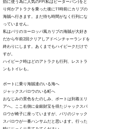
効に使う為に人気のFP(私はピーターパン)をと
り何かアトラクを乗った後に11時前にカリブの
海賊へ行きます。まだ待ち時間がなく行列にな
っていません。
私はパリのヨーロッパ風カリブの海賊が大好き
だから午前2回クリアしアドベンチャーランドを
終わりにします。あくまでもハイピークだけで
すが。
ハイピーク時はどのアトラクも行列、レストラ
ンもトイレも。
ボートに乗り海賊達のいる海へ
ジャックスパロウのいる町へ
おなじみの景色をたのしみ、ボートは到着エリ
アへ。ここ右側に金銀財宝を得たジャックスパ
ロウが椅子に座っていますが、パリのジャック
スパロウが一番ハンサムだと思います。行った
時にじっくり見てみてください