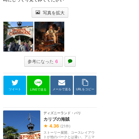
写真を拡大
参考になった
6
ツイート
メールで送る
URLをコピー
LINEで送る
ディズニーランド・パリ
カリブの海賊
★
4.36
(
21
件)
ストーリー展開、コースレイアウ
トが他のパークとは違い、アニマ