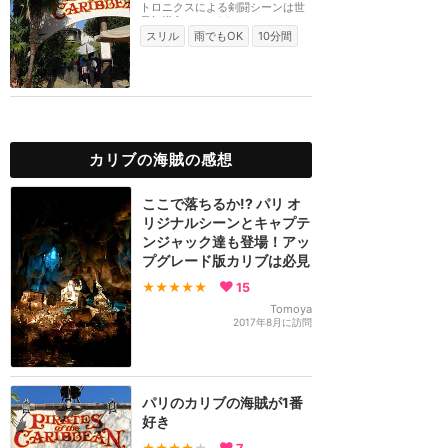
トロニクスによる剣闘シーンは世
界初導入です。201...
スリル
雨でもOK
10分間
カリブの海賊の感想
ここで落ちるか!? パリ オ
リジナルシーンとキャプテ
ンジャック達も登場！アッ
プグレード版カリブは必見
★★★★★
15
Tomoya
2017年8月に訪問
パリのカリブの海賊が1番
好き