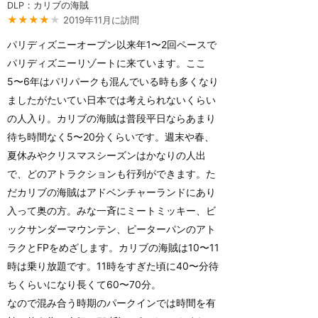
DLP：カリブの海賊
★★★★
★
2019年11月に訪問
パリディズニーオープン以来年1〜2回ペースで
パリディズニーリゾートに来ています。ここ
5〜6年はパリパークも混んでいる時も多くなり
ましたがたいてい日本では考えられないくらい
の人入り。カリブの海賊は普段平日ならあまり
待ち時間なく5〜20分くらいです。週末や春、
夏休みやクリスマスシーズンはかなりの人出
で、どのアトラクションも行列ができます。た
だカリブの海賊はアドベンチャーランドにあり
入って奥の方。みな一斉にミートミッキー、ビ
ックサンダーマウンテン、ピーターパンのアト
ラクとFPをめざします。カリブの海賊は10〜11
時は乗り放題です。11時をすぎた頃に40〜分待
ちくらいになり長くて60〜70分。
なので混み合う時期のパークインでは時間を有