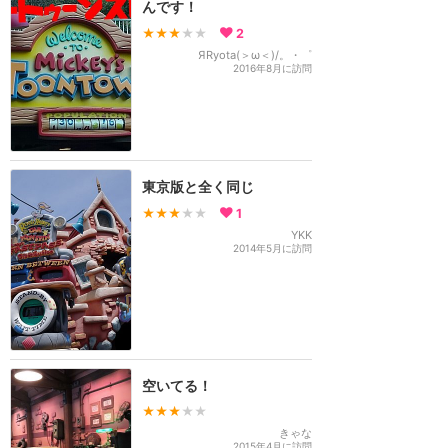
んです！
★★★
★★
2
ЯRyota(＞ω＜)/。・゜
2016年8月に訪問
東京版と全く同じ
★★★
★★
1
YKK
2014年5月に訪問
空いてる！
★★★
★★
きゃな
2015年4月に訪問