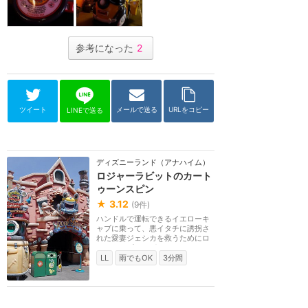
参考になった
2
ツイート
メールで送る
URLをコピー
LINEで送る
ディズニーランド（アナハイム）
ロジャーラビットのカート
ゥーンスピン
★
3.12
(
9
件)
ハンドルで運転できるイエローキ
ャブに乗って、悪イタチに誘拐さ
れた愛妻ジェシカを救うためにロ
ジャーラビットが...
LL
雨でもOK
3分間