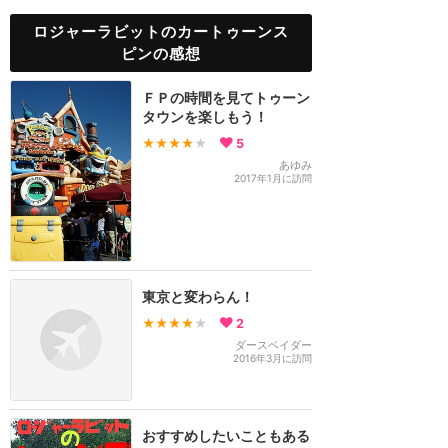
ロジャーラビットのカートゥーンス
ピンの感想
ＦＰの時間を見てトゥーン
タウンを楽しもう！
★★★★
★
5
あゆみ
2017年1月に訪問
東京と変わらん！
★★★★
★
2
ダースベイダー
2016年3月に訪問
おすすめしたいこともある