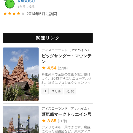
KABOSU
6年前に投稿
★★★★
★
2014年5月に訪問
関連リンク
ディズニーランド（アナハイム）
ビッグサンダー・マウンテ
ン
★
4.54
(
27
件)
暴走列車で金鉱の岩山を駆け抜け
よう。2013年秋にリニューアルさ
れ、坑道にプロジェクションマッ
ピングによる演出...
LL
スリル
3分間
ディズニーランド（アナハイム）
蒸気船マークトゥエイン号
★
3.85
(
11
件)
アメリカ河を一周できます。廃線
になった線路跡など、東京ディズ