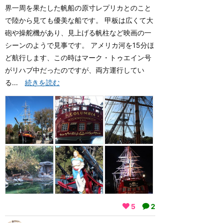
界一周を果たした帆船の原寸レプリカとのこと
で陸から見ても優美な船です。 甲板は広くて大
砲や操舵機があり、見上げる帆柱など映画の一
シーンのようで見事です。 アメリカ河を15分ほ
ど航行します、この時はマーク・トゥエイン号
がリハブ中だったのですが、両方運行してい
る...
続きを読む
5
2