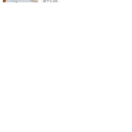
雨でもOK
カリフォルニア・ディズニー
攻略ガイド
新着クチコミ
基礎知識
個人手配マニュアル
ホテル選び
キャラダイ予約
グリーティング
最新スポット
ディズニーランド（アナハイム）
アトラク
ショー
グルメ
イベント