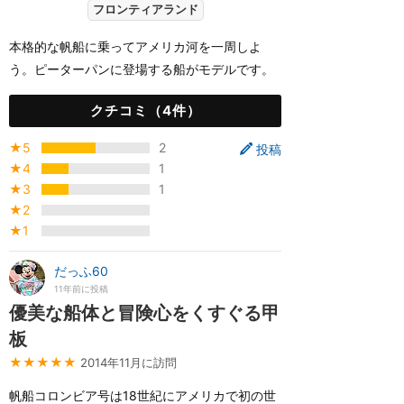
フロンティアランド
本格的な帆船に乗ってアメリカ河を一周しよ
う。ピーターパンに登場する船がモデルです。
クチコミ（4件）
★5
2
投稿
★4
1
★3
1
★2
★1
だっふ60
11年前に投稿
優美な船体と冒険心をくすぐる甲
板
★★★★★
2014年11月に訪問
帆船コロンビア号は18世紀にアメリカで初の世