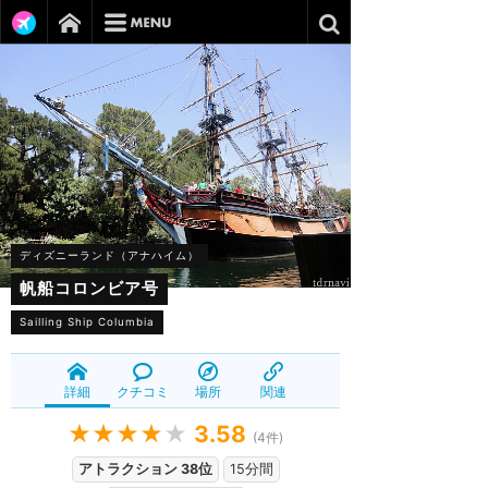
ディズニーランド（アナハイム）
帆船コロンビア号
Sailling Ship Columbia
詳細
クチコミ
場所
関連
★★★★
★
3.58
(
4
件)
アトラクション 38位
15分間