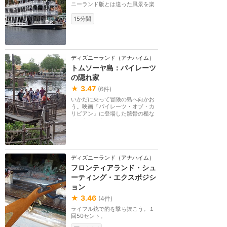
ニーランド版とは違った風景を楽
しめます。
15分間
ディズニーランド（アナハイム）
トムソーヤ島：パイレーツ
の隠れ家
★
3.47
(
6
件)
いかだに乗って冒険の島へ向かお
う。映画『パイレーツ・オブ・カ
リビアン』に登場した骸骨の檻な
どもあります。
ディズニーランド（アナハイム）
フロンティアランド・シュ
ーティング・エクスポジシ
ョン
★
3.46
(
4
件)
ライフル銃で的を撃ち抜こう。１
回50セント。