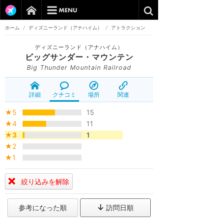
ホーム
/
ディズニーランド（アナハイム）
/
アトラクション
ディズニーランド（アナハイム）
ビッグサンダー・マウンテン
Big Thunder Mountain Railroad
詳細
クチコミ
場所
関連
★5
15
★4
11
★3
1
★2
★1
絞り込みを解除
参考になった順
訪問日順