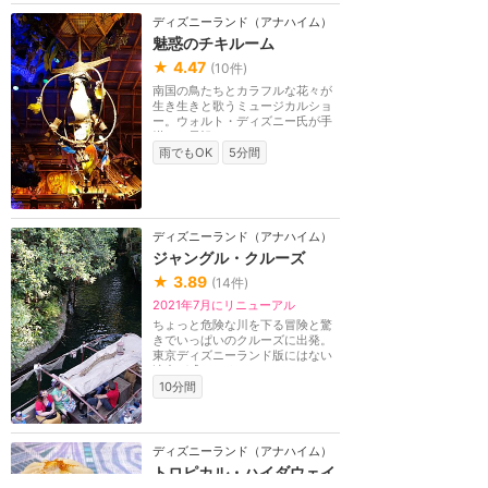
ディズニーランド（アナハイム）
魅惑のチキルーム
★
4.47
(
10
件)
南国の鳥たちとカラフルな花々が
生き生きと歌うミュージカルショ
ー。ウォルト・ディズニー氏が手
掛けた元祖チキル...
雨でもOK
5分間
ディズニーランド（アナハイム）
ジャングル・クルーズ
★
3.89
(
14
件)
2021年7月にリニューアル
ちょっと危険な川を下る冒険と驚
きでいっぱいのクルーズに出発。
東京ディズニーランド版にはない
演出が盛りだくさ...
10分間
ディズニーランド（アナハイム）
トロピカル・ハイダウェイ