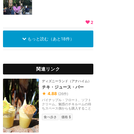
2
もっと読む（あと18件）
関連リンク
ディズニーランド（アナハイム）
チキ・ジュース・バー
★
4.88
(
26
件)
パイナップル・フロート、ソフト
クリーム。魅惑のチキルームの待
ちスペース側からも購入すること
ができます。
食べ歩き
価格 $