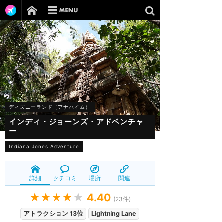
ディズニーランド（アナハイム）
インディ・ジョーンズ・アドベンチャ
ー
Indiana Jones Adventure
詳細
クチコミ
場所
関連
★★★★
★
4.40
(
23
件)
アトラクション 13位
Lightning Lane