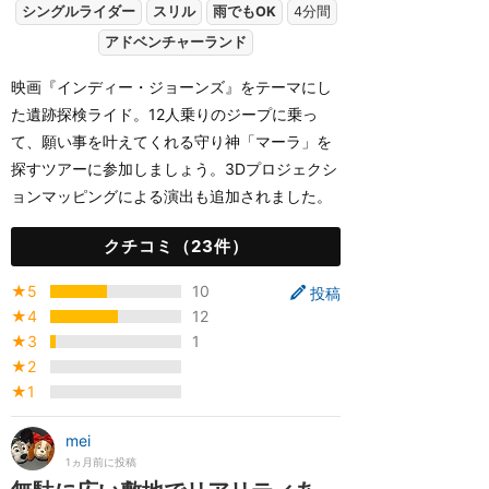
シングルライダー
スリル
雨でもOK
4分間
アドベンチャーランド
映画『インディー・ジョーンズ』をテーマにし
た遺跡探検ライド。12人乗りのジープに乗っ
て、願い事を叶えてくれる守り神「マーラ」を
探すツアーに参加しましょう。3Dプロジェクシ
ョンマッピングによる演出も追加されました。
クチコミ（23件）
★5
10
投稿
★4
12
★3
1
★2
★1
mei
1ヵ月前に投稿