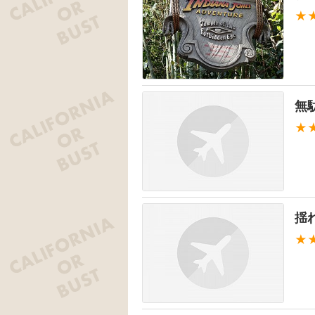
★
無
★
揺
★