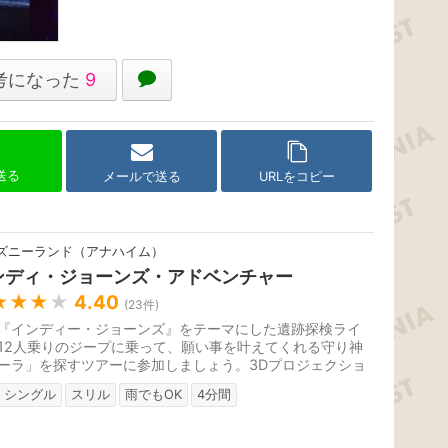
考になった
9
で送る
メールで送る
URLをコピー
ズニーランド（アナハイム）
ンディ・ジョーンズ・アドベンチャー
★★★
★
4.40
(
23
件)
『インディー・ジョーンズ』をテーマにした遺跡探検ライ
12人乗りのジープに乗って、願い事を叶えてくれる守り神
ーラ」を探すツアーに参加しましょう。3Dプロジェクショ
ッピングによる演出も追加...
シングル
スリル
雨でもOK
4分間