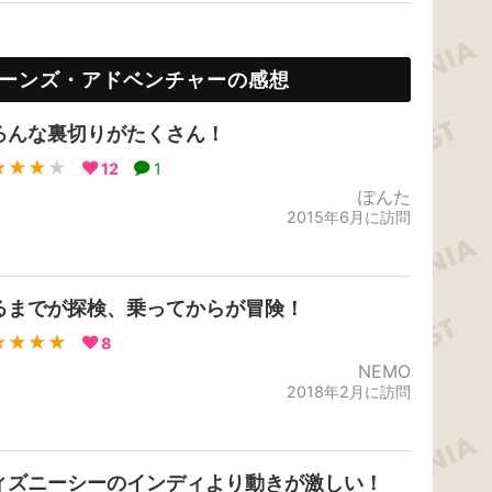
ーンズ・アドベンチャーの感想
ろんな裏切りがたくさん！
★★★
★
12
1
ぽんた
2015年6月に訪問
るまでが探検、乗ってからが冒険！
★★★★
8
NEMO
2018年2月に訪問
ィズニーシーのインディより動きが激しい！