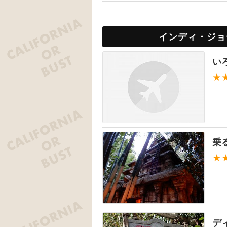
インディ・ジョ
い
★
乗
★
デ