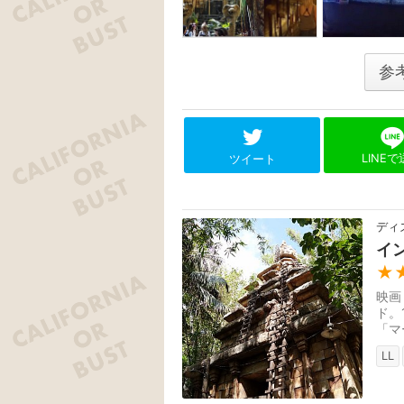
参
LINE
ツイート
ディ
イ
★
映画
ド。
「マ
ンマ
LL