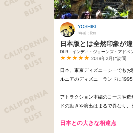
YOSHIKI
8年前に投稿
日本版とは全然印象が
DLR：インディ・ジョーンズ・アドベ
★★★★★
2018年2月に訪問
日本、東京ディズニーシーでもお
ルニアのディズニーランドに199
アトラクション本編のコースや造
ドの動きや演出はまるで異なり、
日本との大きな相違点