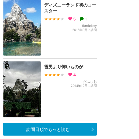
ディズニーランド初のコー
スター
★★★★
★
5
1
tkmickey
2015年9月に訪問
雪男より怖いものが…
★★★★
★
4
だふぃお
2014年12月に訪問
訪問日順でもっと読む