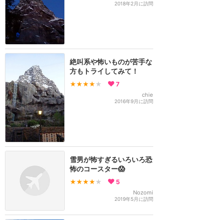
2018年2月に訪問
絶叫系や怖いものが苦手な
方もトライしてみて！
★★★★
★
7
chie
2016年9月に訪問
雪男が怖すぎるいろいろ恐
怖のコースター😱
★★★★
★
5
Nozomi
2019年5月に訪問