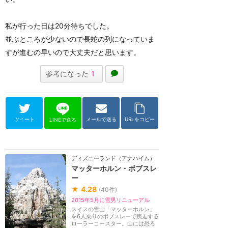
私が行った日は20分待ちでした。
並ぶところが少ないので長蛇の列になっていま
すが進むの早いので大丈夫だと思います。
参考になった
1
ツイート
メールで送る
URLをコピー
LINEで送る
ディズニーランド（アナハイム）
マッターホルン・ボブスレ
ー
★
4.28
(
40
件)
2015年5月に雪男リニューアル
スイスの雪山「マッターホルン」
を6人乗りのボブスレーで疾走する
ローラーコースター。山には恐ろ