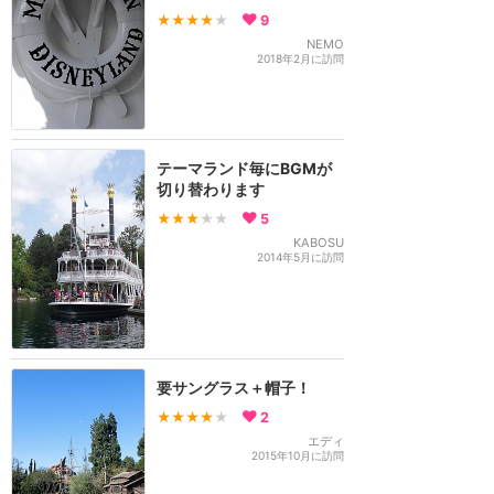
★★★★
★
9
NEMO
2018年2月に訪問
テーマランド毎にBGMが
切り替わります
★★★
★★
5
KABOSU
2014年5月に訪問
要サングラス＋帽子！
★★★★
★
2
エディ
2015年10月に訪問