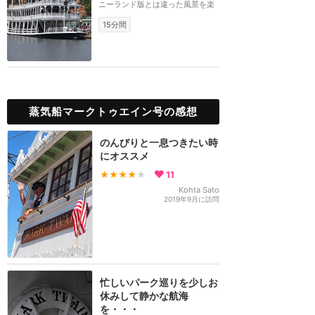
ニーランド版とは違った風景を楽
しめます。
15分間
蒸気船マークトゥエイン号の感想
のんびりと一息つきたい時
にオススメ
★★★★
★
11
Kohta Sato
2019年9月に訪問
忙しいパーク巡りを少しお
休みして静かな航海
を・・・