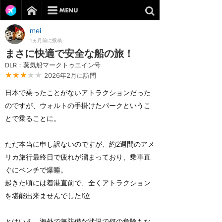
mei
1ヵ月前に投稿
まさに快適で安全な船の旅！
DLR：蒸気船マークトゥエイン号
★★★
★★
2026年2月に訪問
日本で乗ったことがないアトラクションだった
のですが、ウォルトの手掛けたパークというこ
とで乗ることに。
ただ本当に申し訳ないのですが、約2週間のアメ
リカ旅行最終日で疲れが溜まっており、乗車直
ぐにベンチで爆睡。
起きた頃には着港直前で、全くアトラクション
を堪能出来ませんでした!泣
とはいえ、海外で無防備な状況で何の危険もな