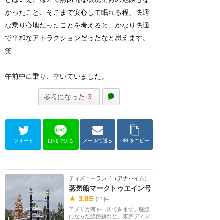
かったこと、そこまで安心して眠れる程、快適
な乗り心地だったことを考えると、かなり快適
で平和なアトラクションだったなと思えます。
笑
午前中に乗り、空いていました。
参考になった
3
ツイート
メールで送る
URLをコピー
LINEで送る
ディズニーランド（アナハイム）
蒸気船マークトゥエイン号
★
3.85
(
11
件)
アメリカ河を一周できます。廃線
になった線路跡など、東京ディズ