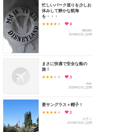
忙しいパーク巡りを少しお
休みして静かな航海
を・・・
★★★★
★
9
NEMO
2018年2月に訪問
まさに快適で安全な船の
旅！
★★★
★★
3
mei
2026年2月に訪問
要サングラス＋帽子！
★★★★
★
2
エディ
2015年10月に訪問