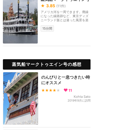
★
3.85
(
11
件)
アメリカ河を一周できます。廃線
になった線路跡など、東京ディズ
ニーランド版とは違った風景を楽
しめます。
15分間
蒸気船マークトゥエイン号の感想
のんびりと一息つきたい時
にオススメ
★★★★
★
11
Kohta Sato
2019年9月に訪問