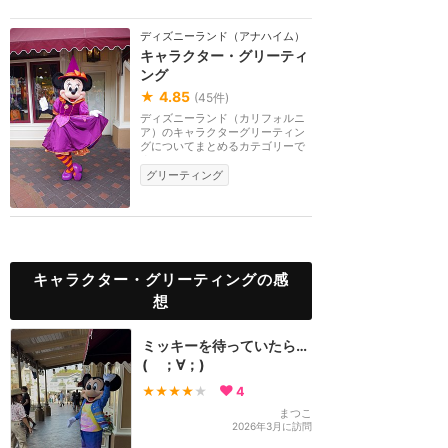
ディズニーランド（アナハイム）
キャラクター・グリーティ
ング
★
4.85
(
45
件)
ディズニーランド（カリフォルニ
ア）のキャラクターグリーティン
グについてまとめるカテゴリーで
す。
グリーティング
キャラクター・グリーティングの感
想
ミッキーを待っていたら…
( ；∀；)
★★★★
★
4
まつこ
2026年3月に訪問