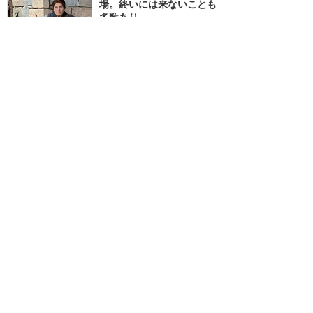
場。終いには来ないことも
多数あり
★★★★
★
2
Chiamo
2026年5月に訪問
ラインカットが早い！完全
敗北した70周年クリスマ
スグリーティング
★★★
★★
6
ハチワレは正義
2025年12月に訪問
訪問日順でもっと読む