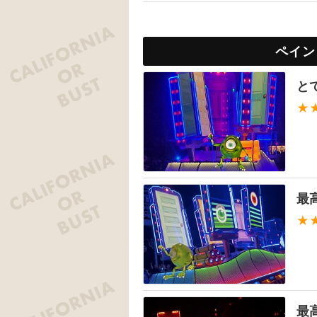
ペイン
と
★
最
★
最