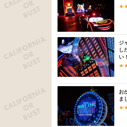
★
ジ
し
い
★
お
ま
★