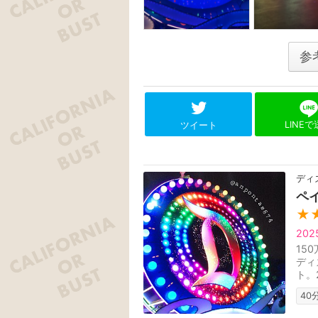
参
LINE
ツイート
ディ
ペ
★
20
15
ディ
ト。
再演
40