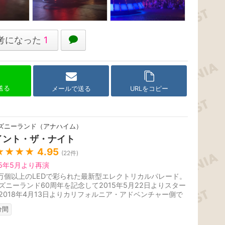
考になった
1
で送る
メールで送る
URLをコピー
ズニーランド（アナハイム）
イント・ザ・ナイト
★★★★
4.95
(
22
件)
25年5月より再演
0万個以上のLEDで彩られた最新型エレクトリカルパレード。
ズニーランド60周年を記念して2015年5月22日よりスター
2018年4月13日よりカリフォルニア・アドベンチャー側で
。2025年5月16日よりランド側...
分間