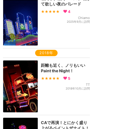
て欲しい夜のパレード
★★★★★
4
Chiamo
2025年9月に訪問
2018年
距離も近く、ノリもいい
Paint the Night！
★★★★★
5
TT
2018年10月に訪問
CAで再演！とにかく盛り
上がるペイントザナイト！