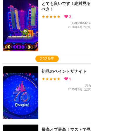
とても良いです！絶対見る
べき！
★★★★★
2
Duffy365to.u
2026年4月に訪問
2025年
初見のペイントザナイト
★★★★★
1
のら
2025年9月に訪問
最高オブ最高！マストで見