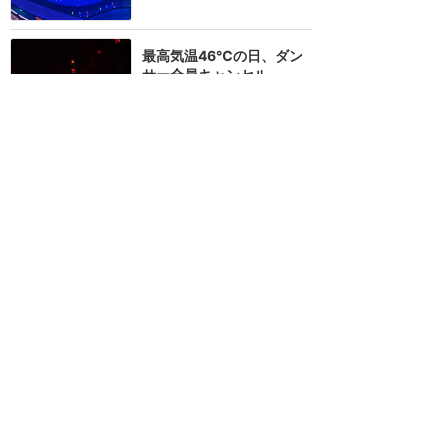
最高気温46℃の日、ダン
サー全員キャンセル
★★★★★
32
KABOSU
2018年7月に訪問
ジャック・ジャックの色ん
な姿が見れる！新登場した
インクレディブルのフロー
トは見所いっぱい！
★★★★★
21
えり♪
2018年7月に訪問