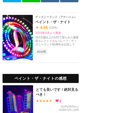
ディズニーランド（アナハイム）
ペイント・ザ・ナイト
★
4.95
(
22
件)
2025年5月より再演
150万個以上のLEDで彩られた最新
型エレクトリカルパレード。ディ
ズニーランド60周年を記念して
2015年5月22日よりス...
40分間
ペイント・ザ・ナイトの感想
とても良いです！絶対見る
べき！
★★★★★
2
Duffy365to.u
2026年4月に訪問