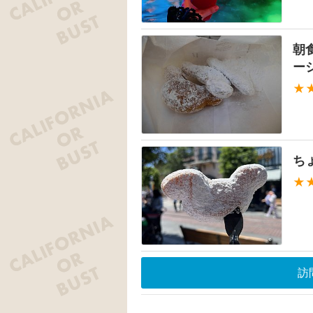
朝
ー
★
ち
★
訪