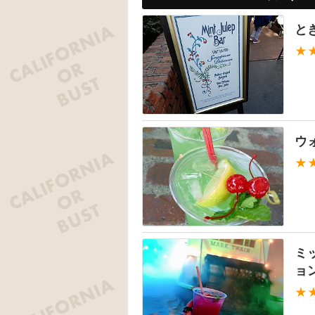
と
★
ウ
★
ミ
ョ
★