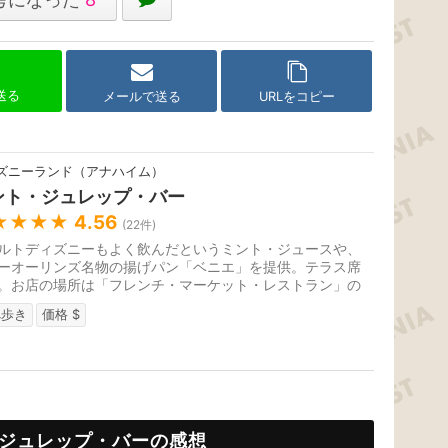
で送る
メールで送る
URLをコピー
ズニーランド（アナハイム）
ント・ジュレップ・バー
★★★★
4.56
(
22
件)
ルトディズニーもよく飲んだというミント・ジュースや、
ーオーリンズ名物の揚げパン「ベニエ」を提供。テラス席
。お店の場所は「フレンチ・マーケット・レストラン」の
ス席エリアの奧にあります。
べ歩き
価格 $
ジュレップ・バーの感想