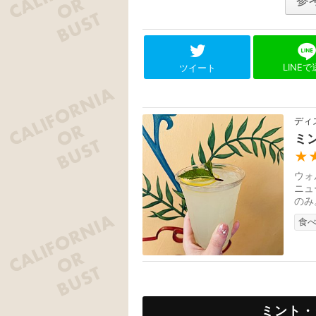
LINE
ツイート
ディ
ミ
★
ウォ
ニュ
のみ
テラ
食
ミント・