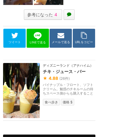
参考になった
4
ツイート
メールで送る
URLをコピー
LINEで送る
ディズニーランド（アナハイム）
チキ・ジュース・バー
★
4.88
(
26
件)
パイナップル・フロート、ソフト
クリーム。魅惑のチキルームの待
ちスペース側からも購入すること
ができます。
食べ歩き
価格 $