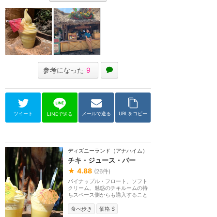
参考になった
9
ツイート
メールで送る
URLをコピー
LINEで送る
ディズニーランド（アナハイム）
チキ・ジュース・バー
★
4.88
(
26
件)
パイナップル・フロート、ソフト
クリーム。魅惑のチキルームの待
ちスペース側からも購入すること
ができます。
食べ歩き
価格 $