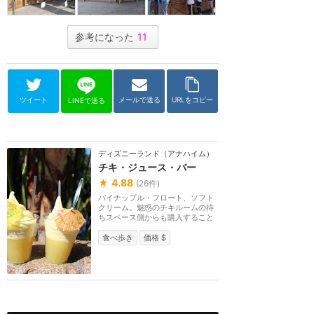
参考になった
11
ツイート
メールで送る
URLをコピー
LINEで送る
ディズニーランド（アナハイム）
チキ・ジュース・バー
★
4.88
(
26
件)
パイナップル・フロート、ソフト
クリーム。魅惑のチキルームの待
ちスペース側からも購入すること
ができます。
食べ歩き
価格 $