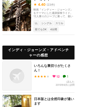
★
4.40
(
23
件)
映画『インディー・ジョーンズ』
をテーマにした遺跡探検ライド。
12人乗りのジープに乗って、願い
事を叶えてくれる...
LL
シングル
スリル
雨でもOK
4分間
インディ・ジョーンズ・アドベンチ
ャーの感想
いろんな裏切りがたくさ
ん！
★★★★
★
12
1
ぽんた
2015年6月に訪問
日本版とは全然印象が違い
ます