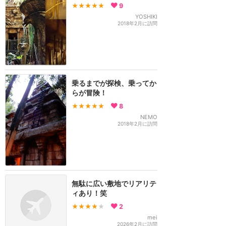
★★★★★
9
YOSHIKI
2018年2月に訪問
乗るまでが探検、乗ってか
らが冒険！
★★★★★
8
NEMO
2018年2月に訪問
無駄に広い敷地でリアリテ
ィあり！笑
★★★★
★
2
mei
2026年2月に訪問