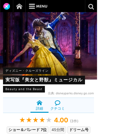
ディズニー・クルーズライン
実写版『美女と野獣』ミュージカル
Beauty and the Beast
出典:
disneyparks.disney.go.com
詳細
クチコミ
★★★★
★
4.00
(
3
件)
ショー＆パレード 7位
45分間
ドリーム号