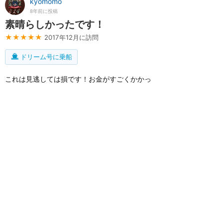
kyomomo
8年前に投稿
素晴らしかったです！
★★★★★
2017年12月に訪問
ドリーム号に乗船
これは見逃しては損です！お金がすごくかかっ
てると思います。出演者のレベルも、衣装も舞
台装置も全てが素晴らしいです。
1
ディズニークルーズ
攻略ガイド
新着クチコミ
基礎知識
最新スポット