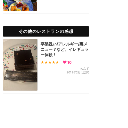
その他のレストランの感想
卒業祝い/アレルギー/裏メ
ニュー？など、イレギュラ
ー体験！
★★★★★
10
あんず
2019年2月に訪問
トレジャー Jumbeaux's
Sweets
★★★★★
3
旅人
2025年1月に訪問