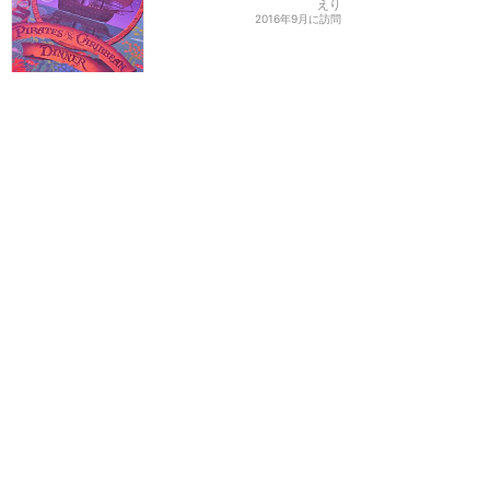
えり
2016年9月に訪問
【ワンダー号】クルーズで
最も熱い夜！船内がパイレ
ーツ一色に☠️ミッキーがワ
イヤーで登場するショーは
必見です！
★★★★★
17
すだち
2019年5月に訪問
海賊の格好をしたキャラク
ターとグリーティング三昧
♪
★★★★★
15
えり
2016年9月に訪問