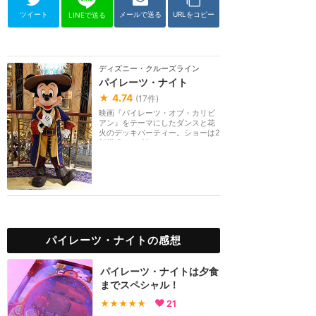
ツイート
メールで送る
URLをコピー
LINEで送る
ディズニー・クルーズライン
パイレーツ・ナイト
★
4.74
(
17
件)
映画『パイレーツ・オブ・カリビ
アン』をテーマにしたダンスと花
火のデッキパーティー。ショーは2
部構成で、1部で...
パイレーツ・ナイトの感想
パイレーツ・ナイトは夕食
までスペシャル！
★★★★★
21