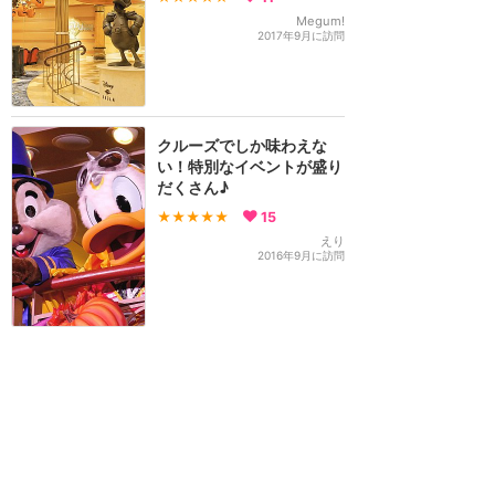
Megum!
2017年9月に訪問
クルーズでしか味わえな
い！特別なイベントが盛り
だくさん♪
★★★★★
15
えり
2016年9月に訪問
ハロウィーン・オン・ザ・
ハイ・シー イベントレポ
（2016年9月）
★★★★★
1
めいべる
2016年9月に訪問