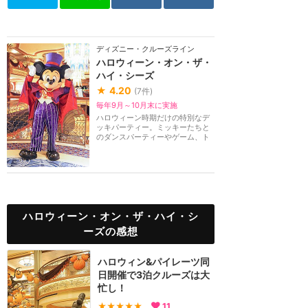
ディズニー・クルーズライン
ハロウィーン・オン・ザ・
ハイ・シーズ
★
4.20
(
7
件)
毎年9月～10月末に実施
ハロウィーン時期だけの特別なデ
ッキパーティー。ミッキーたちと
のダンスパーティーやゲーム、ト
リック・オア・ト...
ハロウィーン・オン・ザ・ハイ・シ
ーズの感想
ハロウィン&パイレーツ同
日開催で3泊クルーズは大
忙し！
★★★★★
11