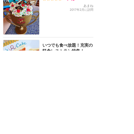
あまね
2017年2月に訪問
いつでも食べ放題！充実の
軽食レストラン特集！
★★★★★
18
えり
2016年9月に訪問
ファンタジー号にしかない
フォトジェニックなスイー
ツ♡
★★★★
★
11
もかなん