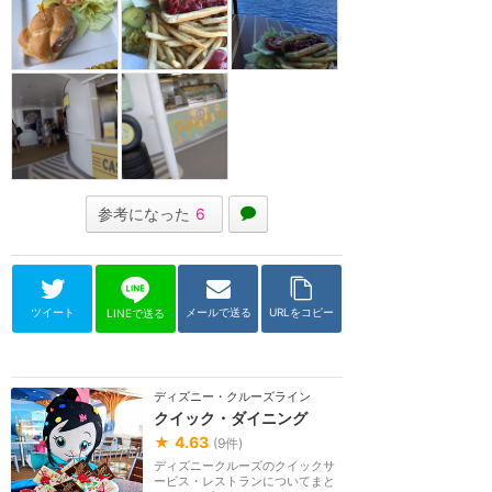
参考になった
6
ツイート
メールで送る
URLをコピー
LINEで送る
ディズニー・クルーズライン
クイック・ダイニング
★
4.63
(
9
件)
ディズニークルーズのクイックサ
ービス・レストランについてまと