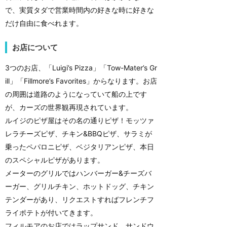
で、実質タダで営業時間内の好きな時に好きな
だけ自由に食べれます。
お店について
3つのお店、「Luigi’s Pizza」「Tow-Mater’s Gr
ill」「Fillmore’s Favorites」からなります。お店
の周囲は道路のようになっていて船の上です
が、カーズの世界観再現されています。
ルイジのピザ屋はその名の通りピザ！モッツァ
レラチーズピザ、チキン&BBQピザ、サラミが
乗ったペパロニピザ、ベジタリアンピザ、本日
のスペシャルピザがあります。
メーターのグリルではハンバーガー&チーズバ
ーガー、グリルチキン、ホットドッグ、チキン
テンダーがあり、リクエストすればフレンチフ
ライポテトが付いてきます。
フィルモアのお店ではラップサンド、サンドウ