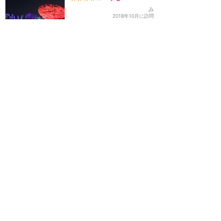
み
2018年10月に訪問
気分爽快！最高のドライブ
を！
★★★★★
7
Rika
2018年8月に訪問
早起きすれば、短い待ち時
間で乗れます！
★★★★★
12
2
とぽりーのみんに