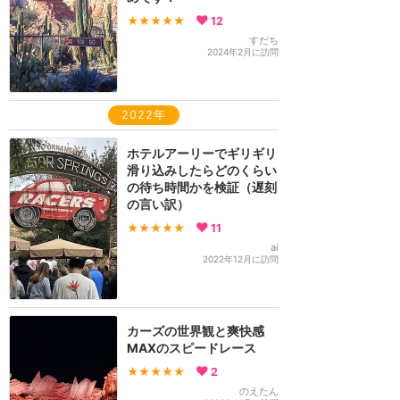
★★★★★
12
すだち
2024年2月に訪問
2022年
ホテルアーリーでギリギリ
滑り込みしたらどのくらい
の待ち時間かを検証（遅刻
の言い訳）
★★★★★
11
ai
2022年12月に訪問
カーズの世界観と爽快感
MAXのスピードレース
★★★★★
2
のえたん