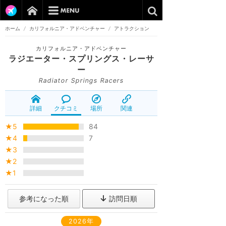
ホーム
/
カリフォルニア・アドベンチャー
/
アトラクション
カリフォルニア・アドベンチャー
ラジエーター・スプリングス・レーサ
ー
Radiator Springs Racers
詳細
クチコミ
場所
関連
★5
84
★4
7
★3
★2
★1
参考になった順
訪問日順
2026年