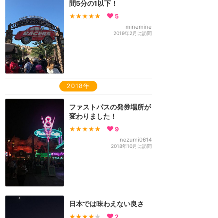
間5分の1以下！
★★★★★
5
minemine
2019年2月に訪問
2018年
ファストパスの発券場所が
変わりました！
★★★★★
9
nezumi0614
2018年10月に訪問
日本では味わえない良さ
★★★★
★
2