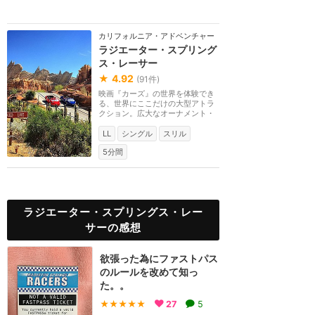
カリフォルニア・アドベンチャー
ラジエーター・スプリング
ス・レーサー
★
4.92
(
91
件)
映画『カーズ』の世界を体験でき
る、世界にここだけの大型アトラ
クション。広大なオーナメント・
バレーではレーシ...
LL
シングル
スリル
5分間
ラジエーター・スプリングス・レー
サーの感想
欲張った為にファストパス
のルールを改めて知っ
た。。
★★★★★
27
5