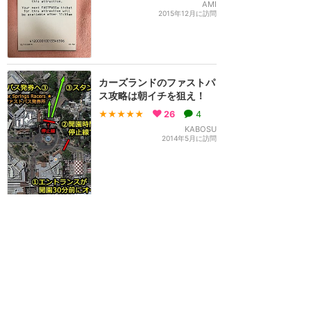
AMI
2015年12月に訪問
カーズランドのファストパ
ス攻略は朝イチを狙え！
★★★★★
26
4
KABOSU
2014年5月に訪問
【写真集】ラジエータース
プリングスがエモすぎまし
た
★★★★★
15
KOZEEEEI
2019年5月に訪問