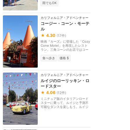
雨でもOK
カリフォルニア・アドベンチャー
コージー・コーン・モーテ
ル
★
4.30
(
17
件)
映画『カーズ』に登場した「Cozy
Cone Motel」を再現したレスト
ラン。三角コーンのお店ではコー
ン形のスナックやソ...
食べ歩き
価格 $
カリフォルニア・アドベンチャー
ルイジのローリッキン・ロ
ードスター
★
4.06
(
12
件)
ミニチュア版のイタリアンロード
スターに乗って、ルイジと予測不
可能なダンスを楽しもう。ルイジ
が故郷のイタリア...