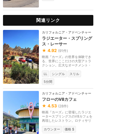
関連リンク
カリフォルニア・アドベンチャー
ラジエーター・スプリング
ス・レーサー
★
4.92
(
91
件)
映画『カーズ』の世界を体験でき
る、世界にここだけの大型アトラ
クション。広大なオーナメント・
バレーではレーシ...
LL
シングル
スリル
5分間
カリフォルニア・アドベンチャー
フローのV8カフェ
★
4.53
(
28
件)
映画『カーズ』に登場したラジエ
ータースプリングスのV8カフェを
再現したレストラン。ロティサリ
ーミート、ターキ...
カウンター
価格 $