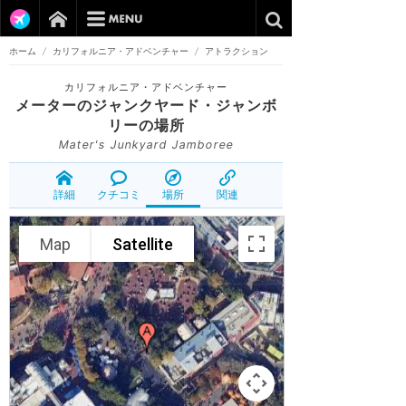
ホーム
/
カリフォルニア・アドベンチャー
/
アトラクション
カリフォルニア・アドベンチャー
メーターのジャンクヤード・ジャンボ
リー
の場所
Mater's Junkyard Jamboree
詳細
クチコミ
場所
関連
Map
Satellite