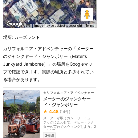
Image may be subject to copyright
Terms
場所: カーズランド
カリフォルニア・アドベンチャーの「メーター
のジャンクヤード・ジャンボリー（Mater's
Junkyard Jamboree）」の場所をGoogleマッ
プで確認できます。実際の場所と多少ずれてい
る場合があります。
カリフォルニア・アドベンチャー
メーターのジャンクヤー
ド・ジャンボリー
★
4.48
(
14
件)
メーターが歌うカントリーミュー
ジックに合わせて、ベビートラク
ターの荷台でスウィングしよう。2
～3人乗りのファ...
3分間