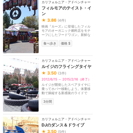
カリフォルニア・アドベンチャー
フィルモアのテイスト・イ
ン
★
3.86
(
4
件)
映画『カーズ』に登場したフィル
モアのオーガニック燃料店をモチ
ーフにしたフードワゴン。新鮮な
フルーツやスナッ...
食べ歩き
価格 $
カリフォルニア・アドベンチャー
ルイジのフライングタイヤ
★
3.50
(
3
件)
2012/6/15 ～ 2015/2/16（終了）
ルイジが開発したスペアタイヤに
乗ってホバー移動しよう。体重移
動で操縦する新感覚のライドで
す。
3分間
カリフォルニア・アドベンチャー
DJのダンス＆ドライブ
★
3.50
(
5
件)