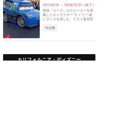
2012/6/15 ～ 2019/12/31（終了）
映画『カーズ』のスピーカーを搭
載したキャラクター“ＤＪ”と一緒
にダンスを楽しむ、ゲスト参加型
ショー。1960～197...
15分間
カリフォルニア・ディズニー
攻略ガイド
新着クチコミ
基礎知識
個人手配マニュアル
ホテル選び
キャラダイ予約
グリーティング
最新スポット
ディズニーランド（アナハイム）