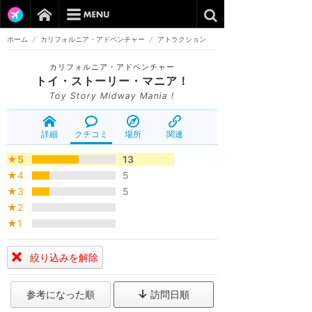
ホーム
/
カリフォルニア・アドベンチャー
/
アトラクション
カリフォルニア・アドベンチャー
トイ・ストーリー・マニア！
Toy Story Midway Mania !
詳細
クチコミ
場所
関連
★5
13
★4
5
★3
5
★2
★1
絞り込みを解除
参考になった順
訪問日順