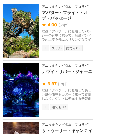
アニマルキングダム（フロリダ）
アバター・フライト・オ
ブ・パッセージ
★
4.90
(
58
件)
映画『アバター』に登場したバン
シーの背中に乗って、惑星パンド
ラの上空を飛ぶスリリングなライ
ドアトラクション...
LL
スリル
雨でもOK
アニマルキングダム（フロリダ）
ナヴィ・リバー・ジャーニ
ー
★
3.97
(
18
件)
映画『アバター』に登場した美し
い熱帯雨林をカヌーに乗って冒険
しよう。ゲストは発光する熱帯雨
林の中に隠された...
LL
雨でもOK
アニマルキングダム（フロリダ）
サトゥーリー・キャンティ