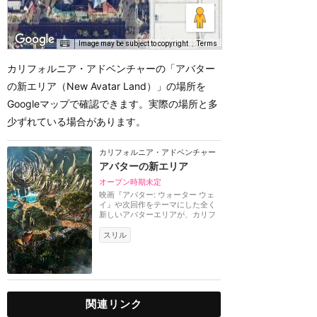
Image may be subject to copyright
Terms
カリフォルニア・アドベンチャーの「アバター
の新エリア（New Avatar Land）」の場所を
Googleマップで確認できます。実際の場所と多
少ずれている場合があります。
カリフォルニア・アドベンチャー
アバターの新エリア
オープン時期未定
映画『アバター: ウォーター ウェ
イ』や次回作をテーマにした全く
新しいアバターエリアが、カリフ
ォルニアアドベン...
スリル
関連リンク