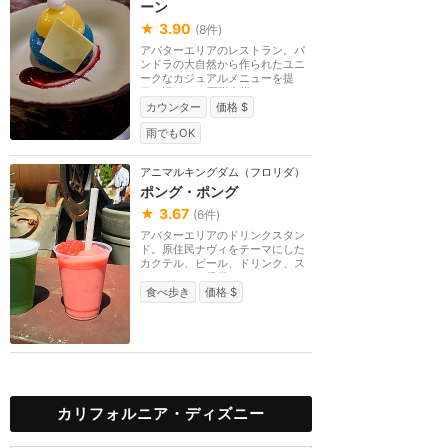
ーン
★
3.90
(
8
件)
アバターエリアのレストラン。パ
ンドラの大自然から作られたユニ
ークなカジュアルメニューを提
供。旧RDAの軍隊食堂...
カウンター
価格 $
雨でもOK
アニマルキングダム（フロリダ）
ポング・ポング
★
3.67
(
6
件)
アバターエリアのドリンクスタン
ド。原住民ナヴィをテーマにした
カクテル、ビール、ドリンク、ス
ナックなどを提供...
食べ歩き
価格 $
カリフォルニア・ディズニー