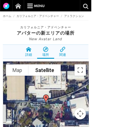
ホーム
/
カリフォルニア・アドベンチャー
/
アトラクション
カリフォルニア・アドベンチャー
アバターの新エリア
の場所
New Avatar Land
詳細
場所
関連
Map
Satellite