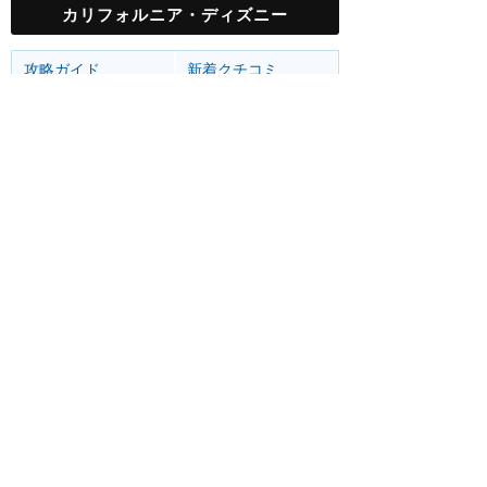
カリフォルニア・ディズニー
攻略ガイド
新着クチコミ
基礎知識
個人手配マニュアル
ホテル選び
キャラダイ予約
グリーティング
最新スポット
ディズニーランド（アナハイム）
アトラク
ショー
グルメ
イベント
カリフォルニア・アドベンチャー
アトラク
ショー
グルメ