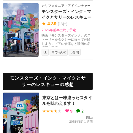
カリフォルニア・アドベンチャー
モンスターズ・インク - マ
イクとサリーのレスキュー
★
4.39
(
18
件)
2026年前半に終了予定
映画『モンスターズインク』のス
トーリーをタクシーに乗って体験
しよう。ドアの倉庫など映画の名
場面が再現されて...
LL
雨でもOK
5分間
モンスターズ・インク - マイクとサ
リーのレスキューの感想
東京とは一味違ったスタイ
ルを味わえます！
★★★★
★
9
2
Rika
2018年8月に訪問