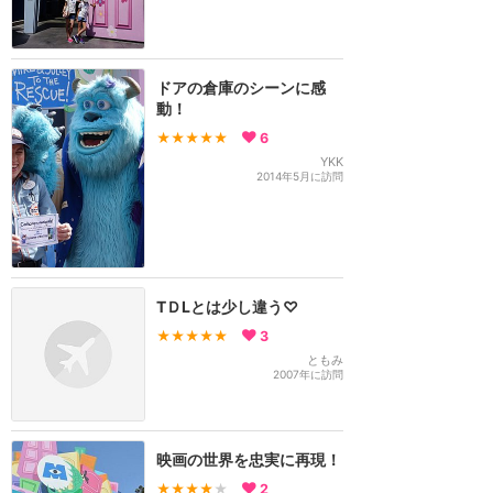
ドアの倉庫のシーンに感
動！
★★★★★
6
YKK
2014年5月に訪問
TＤLとは少し違う♡
★★★★★
3
ともみ
2007年に訪問
映画の世界を忠実に再現！
★★★★
★
2