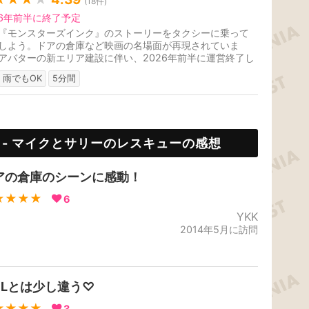
(
18
件)
26年前半に終了予定
『モンスターズインク』のストーリーをタクシーに乗って
しよう。ドアの倉庫など映画の名場面が再現されていま
アバターの新エリア建設に伴い、2026年前半に運営終了し
。
雨でもOK
5分間
 - マイクとサリーのレスキューの感想
アの倉庫のシーンに感動！
★★★★
6
YKK
2014年5月に訪問
ＤLとは少し違う♡
★★★★
3