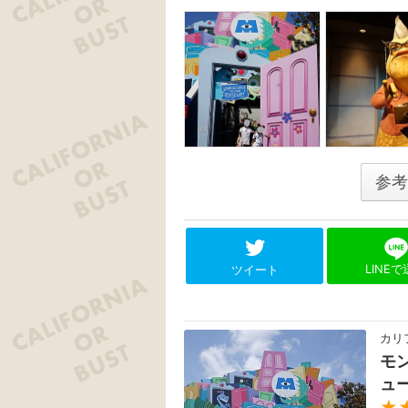
参考
LINE
ツイート
カリ
モ
ュ
★