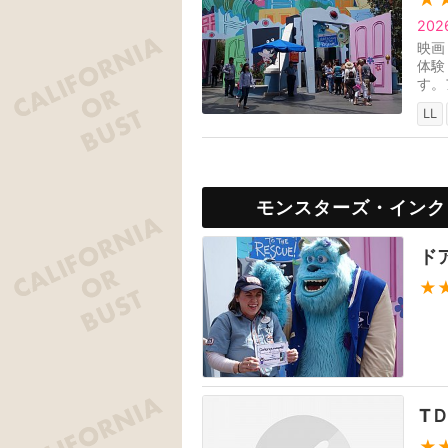
20
映画
体験
す。
ます
LL
モンスターズ・インク
ド
★
T
★