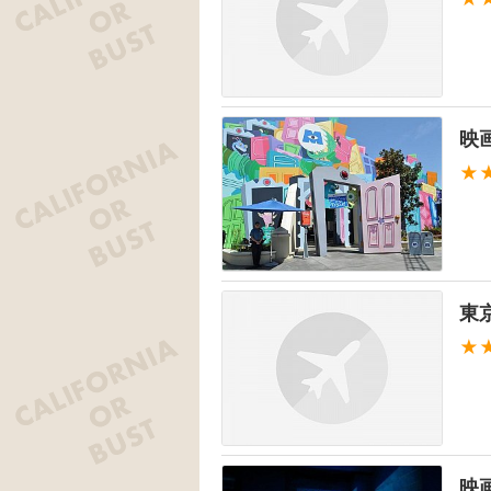
映
★
東
★
映