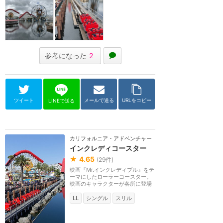
参考になった
2
ツイート
メールで送る
URLをコピー
LINEで送る
カリフォルニア・アドベンチャー
インクレディコースター
★
4.65
(
29
件)
映画『Mr.インクレディブル』をテ
ーマにしたローラーコースター。
映画のキャラクターが各所に登場
するほか、コース...
LL
シングル
スリル