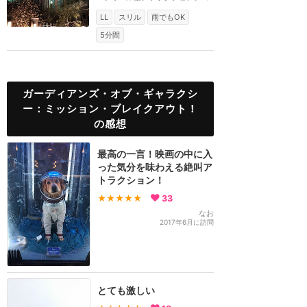
レクターのタニリ...
LL
スリル
雨でもOK
5分間
ガーディアンズ・オブ・ギャラクシ
ー：ミッション・ブレイクアウト！
の感想
最高の一言！映画の中に入
った気分を味わえる絶叫ア
トラクション！
★★★★★
33
なお
2017年6月に訪問
とても激しい