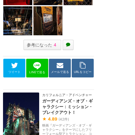
参考になった
4
ツイート
メールで送る
URLをコピー
LINEで送る
カリフォルニア・アドベンチャー
ガーディアンズ・オブ・ギ
ャラクシー：ミッション・
ブレイクアウト！
★
4.89
(
42
件)
映画『ガーディアンズ・オブ・ギ
ャラクシー』をテーマにしたフリ
ーフォール型アトラクション。コ