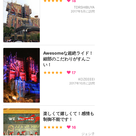
★★★★★
18
TDRSHIBUYA
2017年5月に訪問
Awesomeな超絶ライド！
細部のこだわりがすんご
い！
★★★★★
17
KOZEEEEI
2017年10月に訪問
楽しくて嬉しくて！感情も
制御不能です！
★★★★★
16
ジェシ子