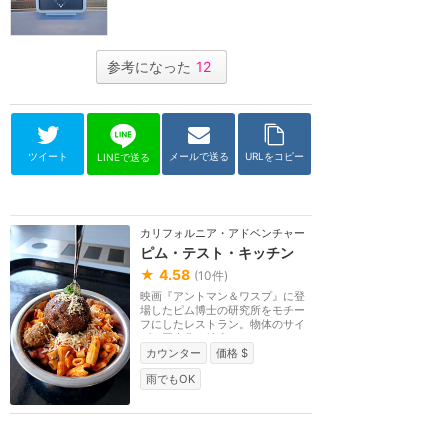
参考になった
12
ツイート
メールで送る
URLをコピー
LINEで送る
カリフォルニア・アドベンチャー
ピム・テスト・キッチン
★
4.58
(
10
件)
映画『アントマン＆ワスプ』に登
場したピム博士の研究所をモチー
フにしたレストラン。物体のサイ
ズを巨大化・縮小...
カウンター
価格 $
雨でもOK