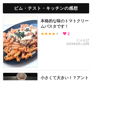
ピム・テスト・キッチンの感想
本格的な味のトマトクリー
ムパスタです！
★★★★
★
2
にゃえぴ
2025年8月に訪問
小さくて大きい！？アント
マンの世界でヘンテコメニ
ューを楽しめます
★★★★
★
4
Chiamo
2024年5月に訪問