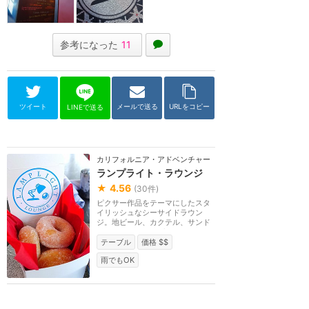
参考になった
11
ツイート
メールで送る
URLをコピー
LINEで送る
カリフォルニア・アドベンチャー
ランプライト・ラウンジ
★
4.56
(
30
件)
ピクサー作品をテーマにしたスタ
イリッシュなシーサイドラウン
ジ。地ビール、カクテル、サンド
イッチ、ハンバーガ...
テーブル
価格 $$
雨でもOK