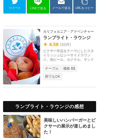
ツイート
メールで送る
URLをコピー
LINEで送る
カリフォルニア・アドベンチャー
ランプライト・ラウンジ
★
4.56
(
30
件)
ピクサー作品をテーマにしたスタ
イリッシュなシーサイドラウン
ジ。地ビール、カクテル、サンド
イッチ、ハンバーガ...
テーブル
価格 $$
雨でもOK
ランプライト・ラウンジの感想
美味しいハンバーガーとピ
クサーの展示が楽しめまし
た！