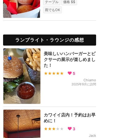
テーブル
価格 $$
雨でもOK
ランプライト・ラウンジの感想
美味しいハンバーガーとピ
クサーの展示が楽しめまし
た！
★★★★★
5
Chiamo
2025年9月に訪問
カワイイ店内！予約はお早
めに！
★★★
★★
3
Jack