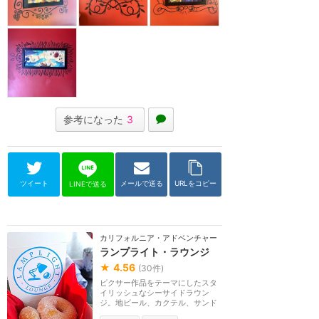
参考になった
3
ツイート
メールで送る
URLをコピー
LINEで送る
カリフォルニア・アドベンチャー
ランプライト・ラウンジ
★
4.56
(
30
件)
ピクサー作品をテーマにしたスタ
イリッシュなシーサイドラウン
ジ。地ビール、カクテル、サンド
イッチ、ハンバーガ...