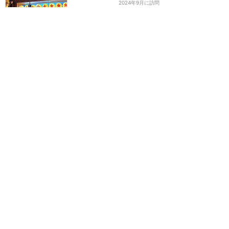
2024年9月に訪問
美味しかったけど運悪く
★★★★
★
1
じゃじゃん
2024年2月に訪問
オープンから数年たった今
でも大人気！
★★★★★
6
Rika
2023年4月に訪問