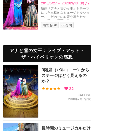
2016/5/27 ～ 2020/3/13（終了）
映画『アナと雪の女王』をテーマ
にした本格的なミュージカルショ
ー。こだわりの衣装や舞台セッ
ト、驚きの場面転換...
雨でもOK
60分間
アナと雪の女王：ライブ・アット・
ザ・ハイペリオンの感想
3階席（バルコニー）から
ステージはどう見えるの
か？
★★★★★
22
KABOSU
2018年7月に訪問
長時間のミュージカルだけ