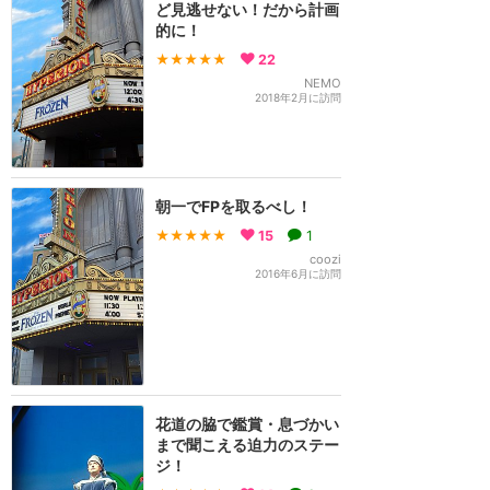
ど見逃せない！だから計画
的に！
★★★★★
22
NEMO
2018年2月に訪問
朝一でFPを取るべし！
★★★★★
15
1
coozi
2016年6月に訪問
花道の脇で鑑賞・息づかい
まで聞こえる迫力のステー
ジ！