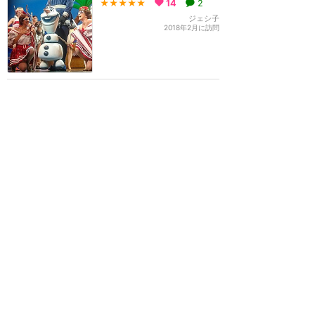
★★★★★
14
2
ジェシ子
2018年2月に訪問
これだけでも入園した価値
がある！大迫力のショーは
見逃し厳禁！
★★★★★
14
4
えり♪
2017年12月に訪問
訪問日順でもっと読む
カリフォルニア・ディズニー