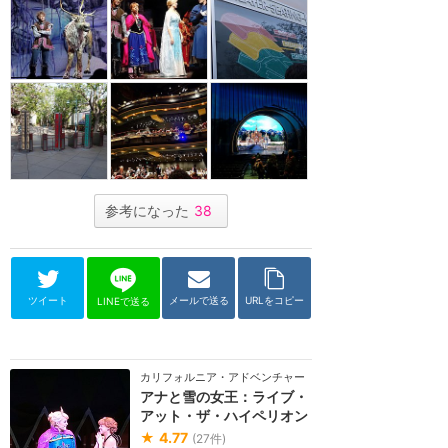
参考になった
38
ツイート
メールで送る
URLをコピー
LINEで送る
カリフォルニア・アドベンチャー
アナと雪の女王：ライブ・
アット・ザ・ハイペリオン
★
4.77
(
27
件)