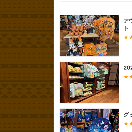
ア
ト
★
2
★
グ
★