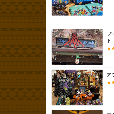
プ
ト
★
ア
★