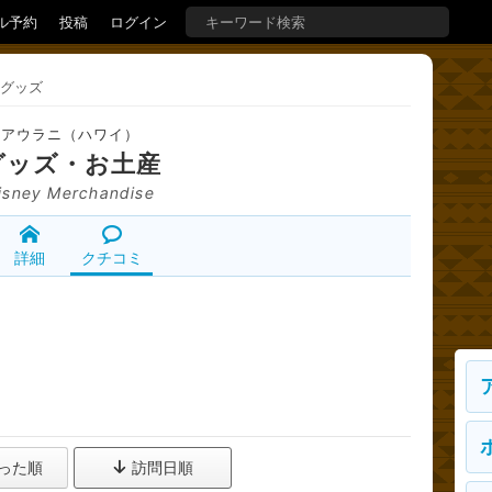
ル予約
投稿
ログイン
グッズ
アウラニ（ハワイ）
グッズ・お土産
isney Merchandise
詳細
クチコミ
った順
訪問日順