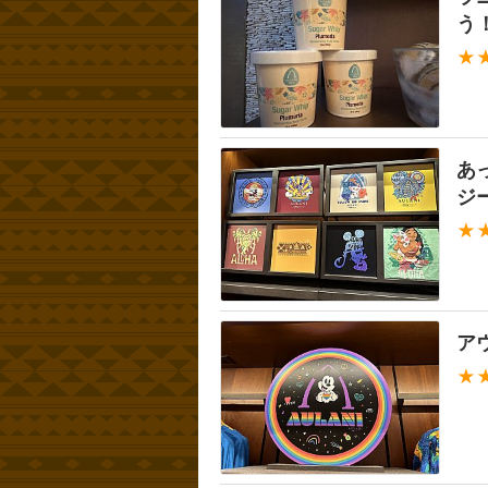
う
★
あ
ジ
★
ア
★