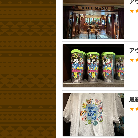
ア
★
ア
★
最
★