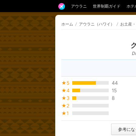
アウラニ
世界制覇ガイド
ホテ
ホーム
/
アウラニ（ハワイ）
/
お土産・
D
★5
44
★4
15
★3
8
★2
★1
参考にな