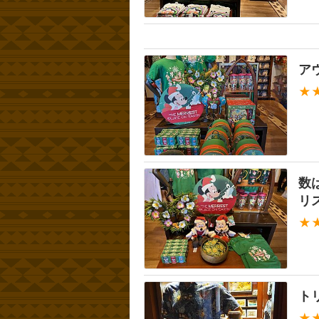
ア
★
数
リ
★
ト
★