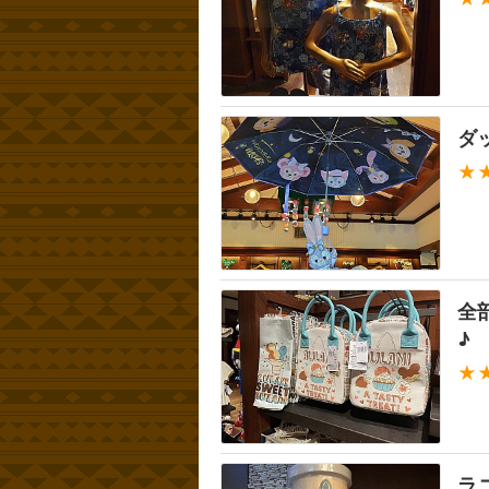
ダ
★
全
♪
★
ラ