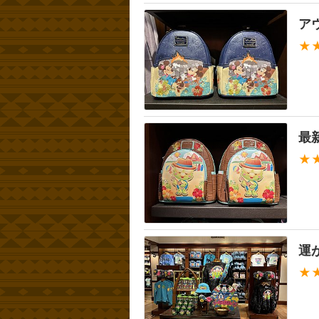
ア
★
最
★
運
★