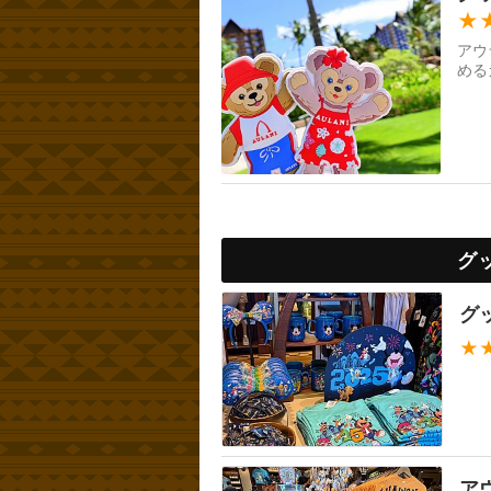
★
アウ
める
グ
グ
★
ア