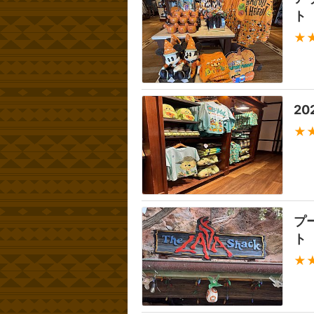
ト
★
2
★
プ
ト
★