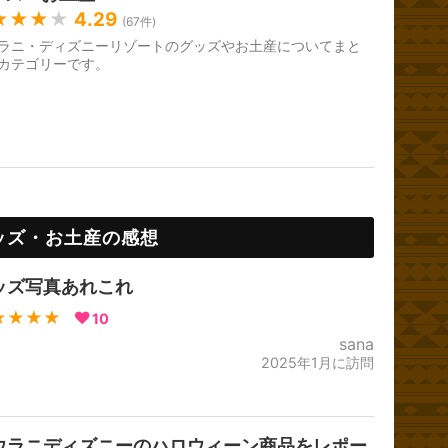
★★★
★
4.29
(
67
件)
ラニ・ディズニーリゾートのグッズやお土産についてまと
カテゴリーです。
ッズ・お土産の感想
ッズ写真あれこれ
★★★★
10
sana
2025年1月に訪問
ウラニディズニーのハロウィーン商品をレポー