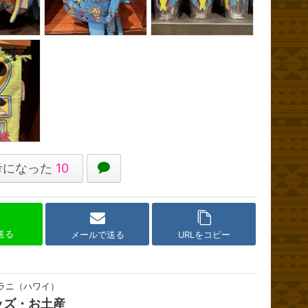
考になった
10
で送る
メールで送る
URLをコピー
ラニ（ハワイ）
ッズ・お土産