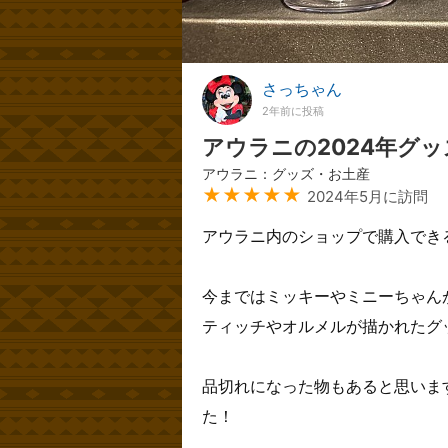
さっちゃん
2年前に投稿
アウラニの2024年グッ
アウラニ：グッズ・お土産
★★★★★
2024年5月に訪問
アウラニ内のショップで購入できる
今まではミッキーやミニーちゃん
ティッチやオルメルが描かれたグ
品切れになった物もあると思いま
た！