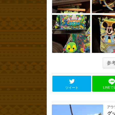
参
LINE
ツイート
アウ
グ